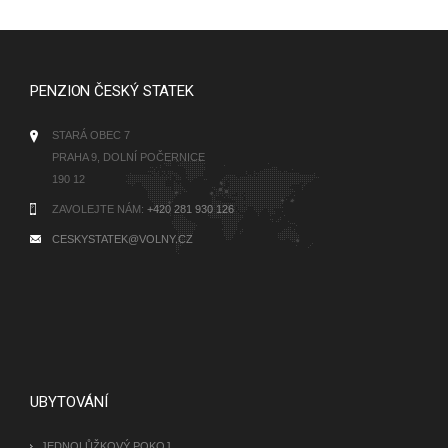
PENZION ČESKÝ STATEK
STARÁ OBEC 7
PRAHA 9, DOLNÍ POČERNICE
190 12
ZAVOLEJTE NÁM:
+420 281 930 126
CESKYSTATEK@VOLNY.CZ
UBYTOVÁNÍ
JEDNOLŮŽKOVÝ POKOJ