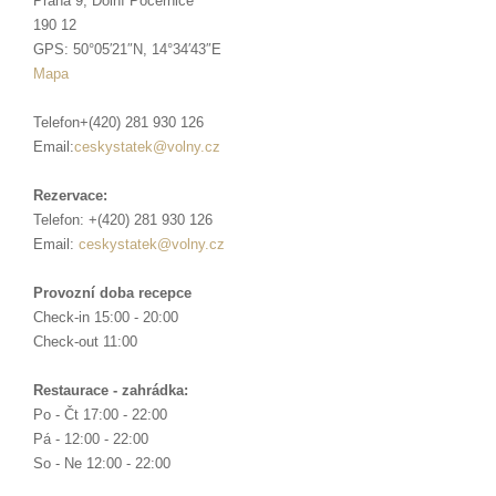
Praha 9, Dolní Počernice
190 12
GPS: 50°05′21″N, 14°34′43″E
Mapa
Telefon+(420) 281 930 126
Email:
ceskystatek@volny.cz
Rezervace:
Telefon: +(420) 281 930 126
Email:
ceskystatek@volny.cz
Provozní doba r
ecepce
Check-in 15:00 - 20:00
Check-out 11:00
Restaurace - zahrádka:
Po - Čt 17:00 - 22:00
Pá - 12:00 - 22:00
So - Ne 12:00 - 22:00